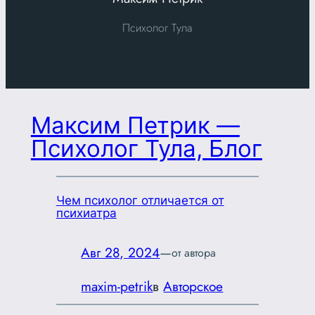
Психолог Тула
Максим Петрик —
Психолог Тула, Блог
Чем психолог отличается от
психиатра
Авг 28, 2024
—
от автора
maxim-petrik
в
Авторское