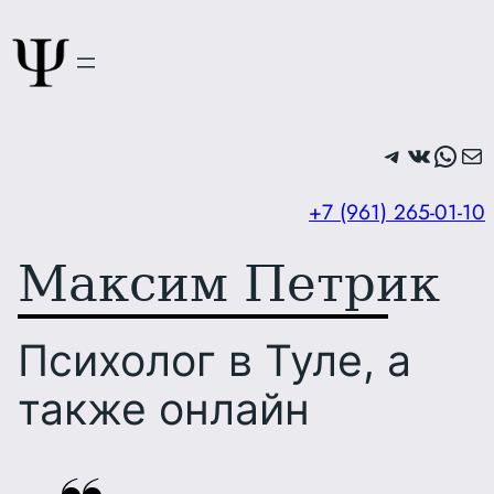
Перейти
к
содержимому
Telegram
ВКонтак
What
По
+7 (961) 265-01-10
Максим Петрик
Психолог в Туле, а
также онлайн